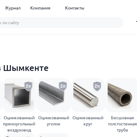
Журнал
Компания
Контакты
в Шымкентe
й
Оцинкованный
Оцинкованный
Оцинкованный
Бесшовная
прямоугольный
уголок
круг
толстостенная
воздуховод
труба